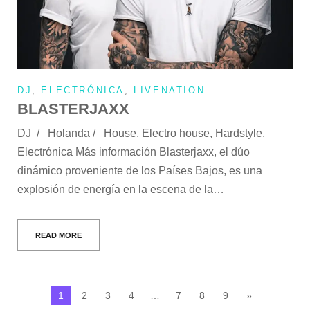
DJ
,
ELECTRÓNICA
,
LIVENATION
BLASTERJAXX
DJ / Holanda / House, Electro house, Hardstyle,
Electrónica Más información Blasterjaxx, el dúo
dinámico proveniente de los Países Bajos, es una
explosión de energía en la escena de la…
READ MORE
1
2
3
4
…
7
8
9
»