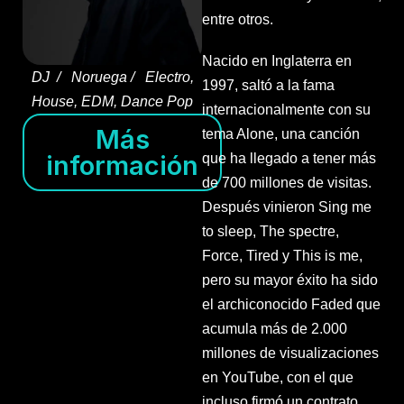
entre otros.
Nacido en Inglaterra en
DJ / Noruega / Electro,
1997, saltó a la fama
House, EDM, Dance Pop
internacionalmente con su
Más
tema Alone, una canción
información
que ha llegado a tener más
de 700 millones de visitas.
Después vinieron Sing me
to sleep, The spectre,
Force, Tired y This is me,
pero su mayor éxito ha sido
el archiconocido Faded que
acumula más de 2.000
millones de visualizaciones
en YouTube, con el que
incluso firmó un contrato