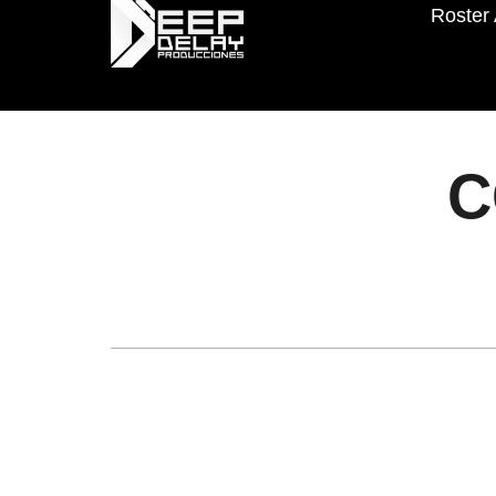
Roster 
C