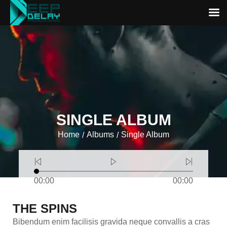
SINGLE ALBUM
Home
Albums
Single Album
/
/
00:00
00:00
THE SPINS
Bibendum enim facilisis gravida neque convallis a cras