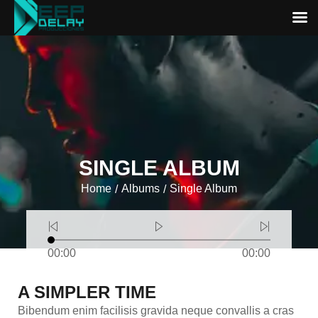
SINGLE ALBUM
Home
Albums
Single Album
/
/
00:00
00:00
A SIMPLER TIME
Bibendum enim facilisis gravida neque convallis a cras