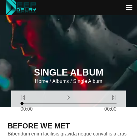
SINGLE ALBUM
Home
Albums
Single Album
/
/
00:00
00:00
BEFORE WE MET
Bibendum enim facilisis gravida neque convallis a cras