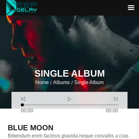
SINGLE ALBUM
Home
Albums
Single Album
/
/
00:00
00:00
BLUE MOON
Bibendum enim facilisis gravida neque convallis a cras