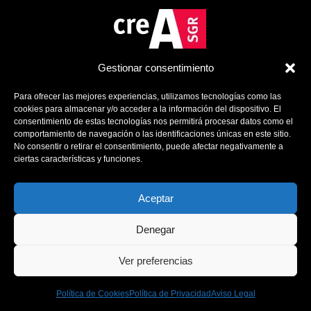
Gestionar consentimiento
Para ofrecer las mejores experiencias, utilizamos tecnologías como las
cookies para almacenar y/o acceder a la información del dispositivo. El
consentimiento de estas tecnologías nos permitirá procesar datos como el
comportamiento de navegación o las identificaciones únicas en este sitio.
No consentir o retirar el consentimiento, puede afectar negativamente a
ciertas características y funciones.
Política de Cookies
Política de Privacidad
Aviso Legal
Aceptar
Contacto
Denegar
Ver preferencias
2025 Copyright Deep Delay Management – Designed
By
Melboss Music
Política de Cookies
Política de Privacidad
Aviso Legal