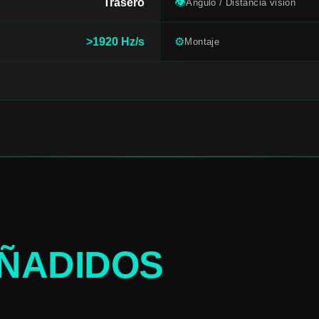
Trasero
👁
Ángulo / Distancia visión
>1920 Hz/s
⚙
Montaje
ÑADIDOS