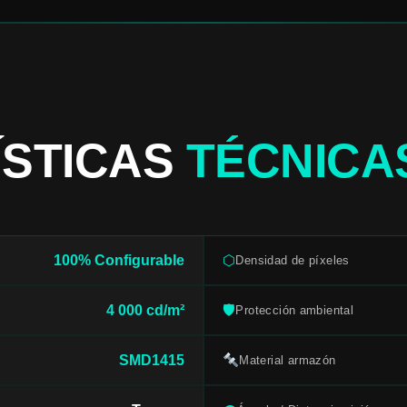
ÍSTICAS
TÉCNICA
100% Configurable
⬡
Densidad de píxeles
4 000 cd/m²
🛡
Protección ambiental
SMD1415
Material armazón