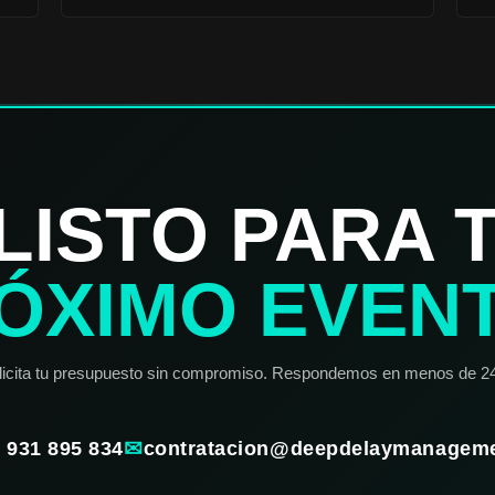
LISTO PARA 
ÓXIMO EVEN
licita tu presupuesto sin compromiso. Respondemos en menos de 24
✉
) 931 895 834
contratacion@deepdelaymanagem