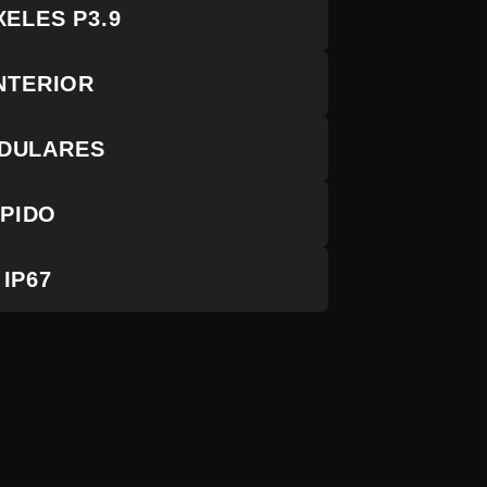
XELES P3.9
INTERIOR
DULARES
PIDO
IP67