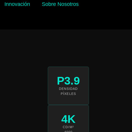
Innovación
Sobre Nosotros
P3.9
DENSIDAD
PÍXELES
4K
CD/M²
4000