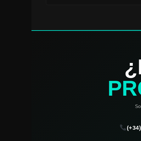
¿
PR
So
(+34