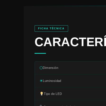
FICHA TÉCNICA
CARACTER
⬡
Dimensión
☀
Luminosidad
Tipo de LED