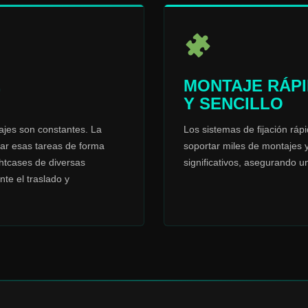
,
MONTAJE RÁP
Y SENCILLO
ajes son constantes. La
Los sistemas de fijación ráp
zar esas tareas de forma
soportar miles de montajes 
ghtcases de diversas
significativos, asegurando u
te el traslado y