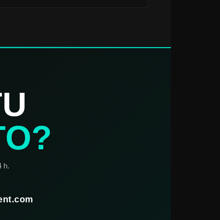
TU
TO?
 h.
ent.com