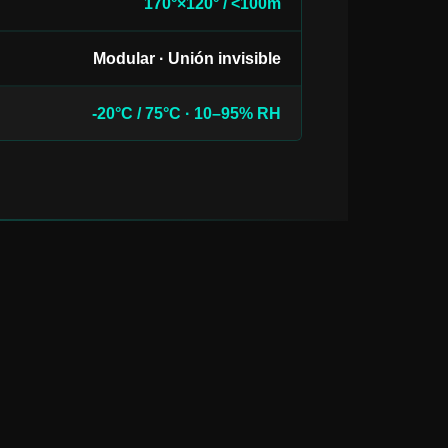
170°×120° / <100m
Modular · Unión invisible
-20°C / 75°C · 10–95% RH