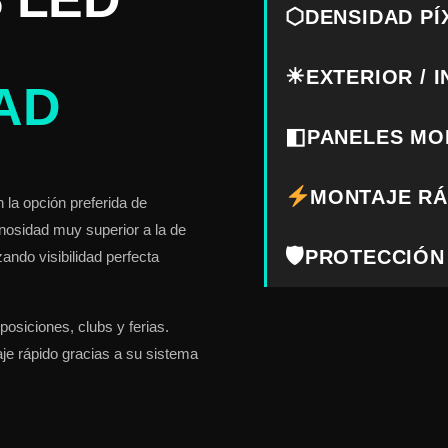
⬡
DENSIDAD PÍ
☀
EXTERIOR / 
AD
◧
PANELES MO
MONTAJE RÁ
 la opción preferida de
nosidad muy superior a la de
🛡
PROTECCIÓN 
ando visibilidad perfecta
posiciones, clubs y ferias.
aje rápido gracias a su sistema