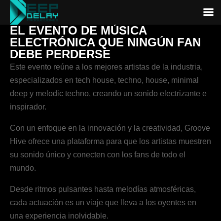
EL EVENTO DE MÚSICA
ELECTRÓNICA QUE NINGÚN FAN
DEBE PERDERSE
Este evento reúne a los mejores artistas de la industria,
especializados en tech house, techno, house, minimal
deep y melodic techno, creando un sonido electrizante e
inspirador.
Con un enfoque en la innovación y la creatividad, Groove
Hive ofrece una plataforma para que los artistas muestren
su sonido único y conecten con los fans de todo el
mundo.
Desde ritmos pulsantes hasta melodías atmosféricas,
cada actuación es un viaje que lleva a los oyentes en
una experiencia inolvidable.